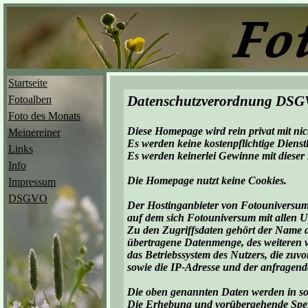
Startseite
Datenschutzverordnung DS
Fotoalben
Foto des Monats
Diese Homepage wird rein privat mit nic
Meinereiner
Es werden keine kostenpflichtige Diens
Links
Es werden keinerlei Gewinne mit dieser
Info
Die Homepage nutzt keine Cookies.
Impressum
DSGVO
Der Hostinganbieter von Fotouniversum 
auf dem sich Fotouniversum mit allen Un
Zu den Zugriffsdaten gehört der Name d
übertragene Datenmenge, des weiteren w
das Betriebssystem des Nutzers, die zuvo
sowie die IP-Adresse und der anfragen
Die oben genannten Daten werden in sog
Die Erhebung und vorübergehende Speic