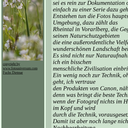
sei es rein zur Dokumentation 
einfach zu einer Serie dazu geh
Entstehen tun die Fotos haupt
Umgebung, dazu zählt das
Rheintal in Vorarlberg, die G
seinen Naturschutzgebieten
die eine außerordentliche Viel
wunderschönen Landschaft beh
Es sind nicht nur Naturaufna
ich ein bisschen
copyright by
menschliche Zivilisation einbr
www.fotouniversum.com
Fuchs Dietmar
Ein wenig noch zur Technik, oh
geht, ich vertraue
den Produkten von Canon, nähe
denn was bringt die beste Tech
wenn der Fotograf nichts im Hir
im Kopf und wird
durch die Technik, vorausgeset
Damit ist aber noch lange nicht
Nachbearbeitung