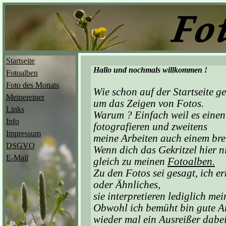
Startseite
Hallo und nochmals willkommen !
Fotoalben
Foto des Monats
Wie schon auf der Startseite ges
Meinereiner
um das Zeigen von Fotos.
Links
Warum ? Einfach weil es einen
Info
fotografieren und zweitens
Impressum
meine Arbeiten auch einem bre
DSGVO
Wenn dich das Gekritzel hier ni
E-Mail
gleich zu meinen
Fotoalben.
Zu den Fotos sei gesagt, ich e
oder Ähnliches,
sie interpretieren lediglich mei
Obwohl ich bemüht bin gute Ar
wieder mal ein Ausreißer dabei